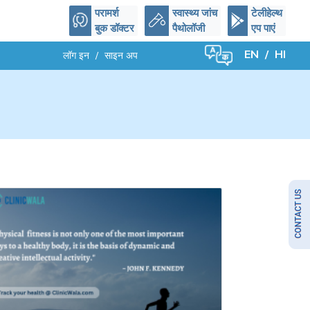
परामर्श
स्वास्थ्य जांच
टेलीहेल्थ
बुक डॉक्टर
पैथोलॉजी
एप पाएं
EN
/
HI
लॉग इन
/
साइन अप