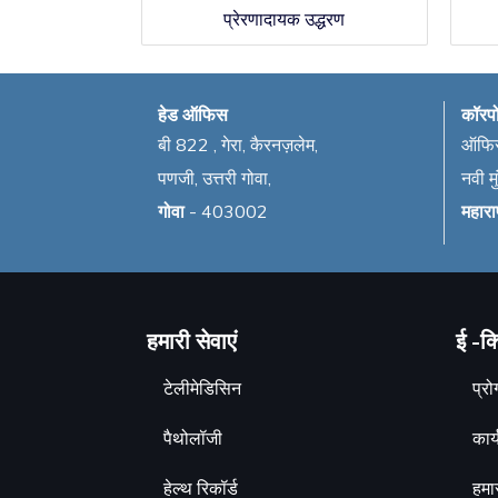
प्रेरणादायक उद्धरण
हेड ऑफिस
कॉरप
बी 822 , गेरा, कैरनज़लेम,
ऑफिस
पणजी, उत्तरी गोवा,
नवी मु
गोवा
- 403002
महाराष
हमारी सेवाएं
ई -क्
टेलीमेडिसिन
प्रोग
पैथोलॉजी
कार्य
हेल्थ रिकॉर्ड
हमा