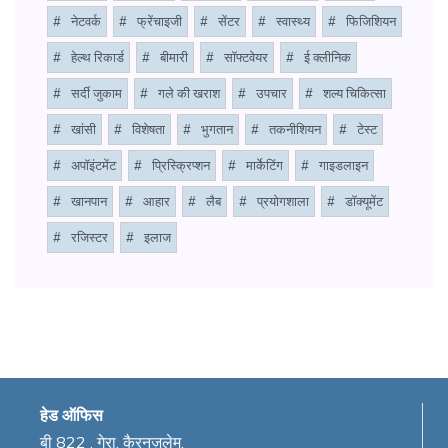
#
नेटवर्क
#
फ्रेंचाइजी
#
सेंटर
#
स्वास्थ्य
#
फिजिशियन
#
हेल्थ रिकार्ड
#
बीमारी
#
सॉफ्टवेयर
#
ई क्लीनिक
#
सर्दी जुकाम
#
गले की खराश
#
उपचार
#
शल्य चिकित्सा
#
खांसी
#
विशेषता
#
भुगतान
#
तकनीशियन
#
टेस्ट
#
अपॉइंटमेंट
#
प्रिस्क्रिप्शन
#
मार्केटिंग
#
गाइडलाइन
#
खानपान
#
आहार
#
लैब
#
प्रयोगशाला
#
डॉक्यूमेंट
#
रजिस्टर
#
इलाज
हेड ऑफिस
बी 822 , गेरा, कैरनज़लेम,