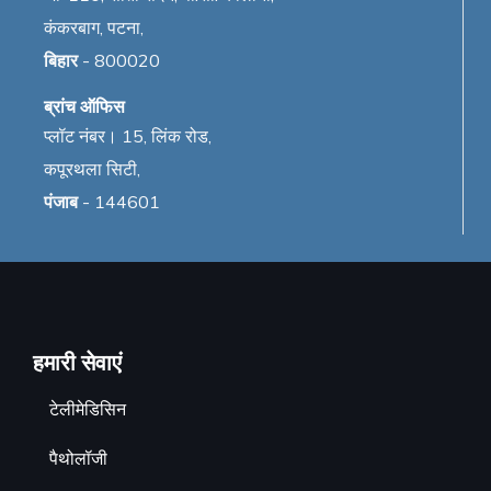
कंकरबाग, पटना,
बिहार
- 800020
ब्रांच ऑफिस
प्लॉट नंबर। 15, लिंक रोड,
कपूरथला सिटी,
पंजाब
- 144601
हमारी सेवाएं
टेलीमेडिसिन
पैथोलॉजी