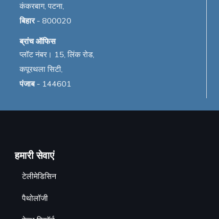
कंकरबाग, पटना,
बिहार
- 800020
ब्रांच ऑफिस
प्लॉट नंबर। 15, लिंक रोड,
कपूरथला सिटी,
पंजाब
- 144601
हमारी सेवाएं
टेलीमेडिसिन
पैथोलॉजी