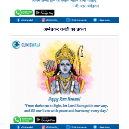
अम्बेडकर जयंती का उत्सव