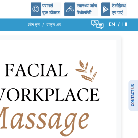
परामर्श
स्वास्थ्य जांच
टेलीहेल्थ
बुक डॉक्टर
पैथोलॉजी
एप पाएं
EN
/
HI
लॉग इन
/
साइन अप